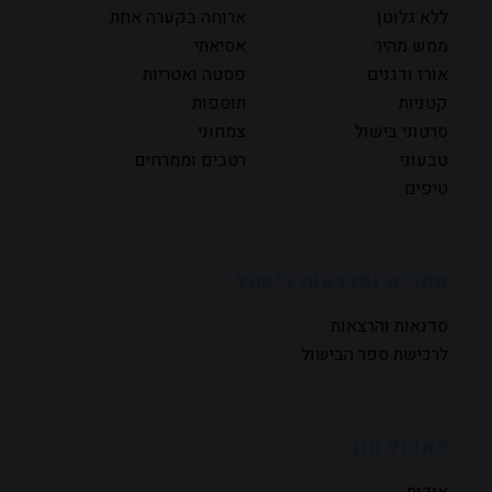
ללא גלוטן
ארוחה בקערה אחת
ממש מהיר
אסיאתי
אורז ודגנים
פסטה ואטריות
קטניות
תוספות
סרטוני בישול
צמחוני
טבעוני
רטבים וממרחים
טיפים
ספרים וסדנאות בישול
סדנאות והרצאות
לרכישת ספר הבישול
לאכול טוב