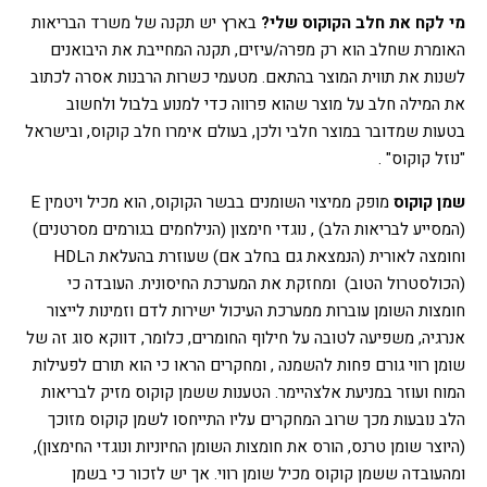
מי לקח את חלב הקוקוס שלי?
בארץ יש תקנה של משרד הבריאות
האומרת שחלב הוא רק מפרה/עיזים, תקנה המחייבת את היבואנים
לשנות את תווית המוצר בהתאם. מטעמי כשרות הרבנות אסרה לכתוב
את המילה חלב על מוצר שהוא פרווה כדי למנוע בלבול ולחשוב
בטעות שמדובר במוצר חלבי ולכן, בעולם אימרו חלב קוקוס, ובישראל
"נוזל קוקוס" .
שמן קוקוס
מופק ממיצוי השומנים בבשר הקוקוס, הוא מכיל ויטמין E
(המסייע לבריאות הלב) , נוגדי חימצון (הנילחמים בגורמים מסרטנים)
וחומצה לאורית (הנמצאת גם בחלב אם) שעוזרת בהעלאת הHDL
(הכולסטרול הטוב) ומחזקת את המערכת החיסונית. העובדה כי
חומצות השומן עוברות ממערכת העיכול ישירות לדם וזמינות לייצור
אנרגיה, משפיעה לטובה על חילוף החומרים, כלומר, דווקא סוג זה של
שומן רווי גורם פחות להשמנה , ומחקרים הראו כי הוא תורם לפעילות
המוח ועוזר במניעת אלצהיימר. הטענות ששמן קוקוס מזיק לבריאות
הלב נובעות מכך שרוב המחקרים עליו התייחסו לשמן קוקוס מזוכך
(היוצר שומן טרנס, הורס את חומצות השומן החיוניות ונוגדי החימצון),
ומהעובדה ששמן קוקוס מכיל שומן רווי. אך יש לזכור כי בשמן