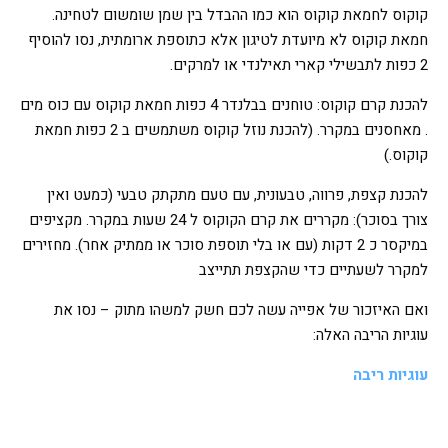
קוקוס לחמאת קוקוס הוא כמו ההבדל בין שמן שומשום לטחינה.
חמאת קוקוס לא מיועדת לטיגון אלא כתוספת ארומתית, נסו להוסיף
2 כפות לתבשילי קארי תאילנדי או למרקים.
להכנת קרם קוקוס: טוחנים בבלנדר 4 כפות חמאת קוקוס עם כוס מים
. מאחסנים במקרר. (להכנת נוזל קוקוס משתמשים ב 2 כפות חמאת
קוקוס.)
להכנת קצפת, פרווה, טבעונית, עם טעם מתקתק טבעי (כמעט ואין
צורך בסוכר): מקררים את קרם הקוקוס ל 24 שעות במקרר. מקציפים
במיקסר כ 2 דקות (עם או בלי תוספת סוכר או ממתיק אחר). מחזירים
למקרר לשעתיים כדי שהקצפת תתייצב
ואם האיזכור של אפייה עשה לכם חשק למשהו מתוק – נסו את
עוגיות הריבה האלה:
עוגיות ריבה