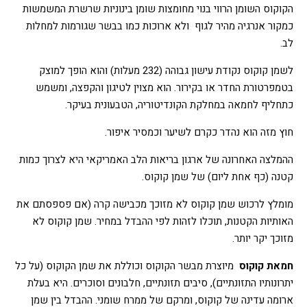
הקוקוס השומן הרווי בנוי מחומצות שומן בינוניות שרשרת המשמשות
כמקור אנרגיה מהיר לגוף ולא ארוכות כמו בבשר שגורמות למחלות
לב.
לשמן קוקוס נקודת עישון גבוהה (232 מעלות) והוא הופך למוצק
בטמפרטורת החדר או בקירור. הוא מצוין לטיגון והקפצה, ומשמש
כתחליף לחמאה במחלקת הקונדיטוריה, הטבעונית בעיקר.
חוץ מזה הוא נהדר כקרם לשיער וכמסיר איפור.
ההמלצה האחרונה של ארגון בריאות הלב האמריקאי היא לצרוך כמות
קטנה (כף אחת ליום) של שמן קוקוס.
מומלץ לרכוש שמן קוקוס לא מזוכך מכבישה קרה (אם פספסתם את
האותיות הקטנות, תוכלו לזהות לפי ההבדל במחיר. שמן קוקוס לא
מזוכך יקר יותר.
חמאת קוקוס
מיוצרת מבשר הקוקוס וכוללת את שמן הקוקוס (על כל
יתרונותיו התזונתיים), סיבים תזונתיים, חלבונים וסוכרים. היא בעלת
ארומה עדינה של קוקוס, ומרקם של ממרח שומני. ההבדל בין שמן