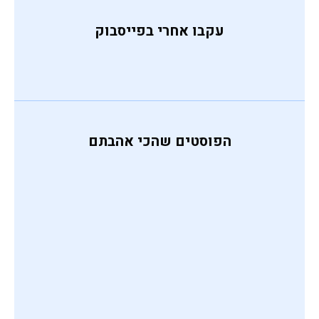
עקבו אחרי בפייסבוק
הפוסטים שהכי אהבתם
כופתאות דלעת ברוטב קארי
אוסף מתכונים לשבועות
דייסת שבלת שועל עם חמאת
שקדים וגזר
מרק חרירה צמחוני