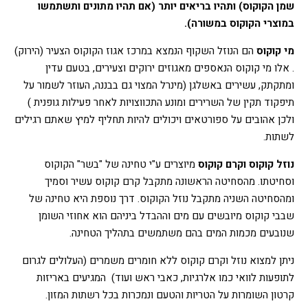
שמן הקוקוס) ותהיו בריאים יותר (אם תהיו מתונים ותשתמשו
במוצרי הקוקוס במשורה).
מי קוקוס
הם הנוזל השקוף הנמצא במרכז אגוז הקוקוס הצעיר (הירוק)
. אלו מי קוקוס הנאספים מאגוזים ירוקים וצעירים, בטעם עדין
ומתקתק, עשירים באשלגן (מינרל המצוי גם בבננה, העוזר לשמור על
תיפקוד תקין של השרירים ומונע התכווצויות לאחר פעילות גופנית )
ולכן אהובים על ספורטאים ויכולים להיות תחליף למיץ שאתם רגילים
לשתות.
נוזל קוקוס וקרם קוקוס
מיוצרים ע"י טחינה של "בשר" הקוקוס
וסחיטתו. מהסחיטה הראשונה מתקבל קרם קוקוס עשיר וסמיך
ומהסחיטה השניה מתקבל נוזל הקוקוס. דרך נוספת היא טחינה של
שבבי קוקוס מיובשים עם מים וההבדל ביניהם הוא אחוזי השומן
שנובעים מכמות המים בהם משתמשים בתהליך הטחינה.
ניתן למצוא נוזל וקרם קוקוס ללא חומרים משמרים (העלולים לגרום
לתופעות לוואי כמו אלרגיות, כאבי ראש ועוד) המגיעים באריזות
קרטון השומרות על הטריות והטעם ונמכרות בכל רשתות המזון.