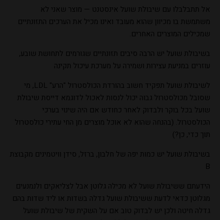
אל תתבלבלו עם שיבולת שועל אינסטנט — מוצר שאני לא
משתמשת בו מכיוון שהוא מעובד ואינו מכיל את הערכים התזונתיים
שמכילים המוצרים האחרים.
בשיבולת שועל יש הרבה סיבים תזונתיים שגורמים לתחושת שובע,
עוזרים במניעת עצירות ושמירה על מערכת עיכול תקינה
לשיבולת שועל תפקיד חשוב בהורדת הכולסטרול "הרע" LDL, מי
שסובל מכולסטרול גבוה יכול לנסות לאכול לדוגמא דייסת שיבולת
שועל בכל בוקר ולבדוק לאחר כחודש אם היה שינוי בערכי
הכולסטרול. (בהנחה שהוא לא אוכל מוצרים מן החי עתירי כולסטרול
תוך כדי, כן?)
בשיבולת שועל יש כמות יפה של חלבון, ברזל, סידן וויטמינים מקבוצת
B
הידעתם ששיבולת שועל לא מכילה גלוטן אבל לצליאקים ולנמנעים
מגלוטן כדאי לדעת ששיבולת שועל גדלה בשדות או ליד שדות בהם
גדלה חיטה ולכן יש לבדוק טוב אם על השקית של שיבולת שועל