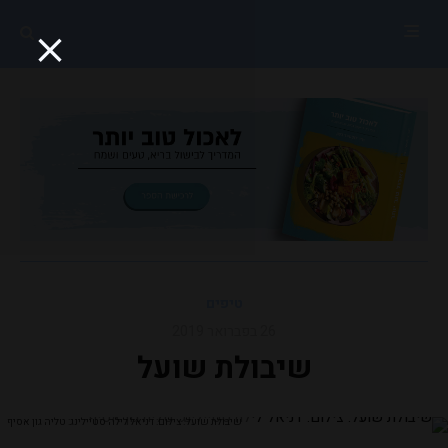
טיפים
26 בפברואר 2019
שיבולת שועל
שיבולת שועל. צילום: דניאל לילה סטיילינג: טליה גון אסיף