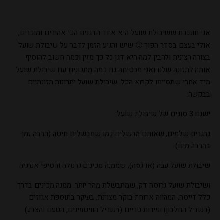
אני חושבת ששיבולת שועל היא אחד הדגנים הכי אהובים ומוכרים,
אולי בעצם בסדר הפוך 🙂 שיש והגיע הזמן לדבר על שיבולת שועל
בצורה רצינית ולהבין למה היא דגן כל כך מזין וכמה חשוב להוסיף
אותה לתזונה שלנו ואני מבטיחה גם כמה מתכונים עם שיבולת שועל
מיד אחרי שתסיימו לקרוא הכל. שיבולת שועל יתרונות תזונתיים
בבקשה:
ישנם 3 סוגים של שיבולת שועל:
גרגרים שלמים, שאותם מבשלים כמו שמבשלים חיטה (הרבה זמן
בהרבה מים)
שיבולת שועל עבה (או גסה), שממנה מכינים גרנולה וחטיפי אנרגיה
ושיבולת שועל גרוסה דק, שמתבשלת מהר יותר. ממנה מכינים בדרך
כלל דייסה, המהווה ארוחת בוקר מצוינת, בעיקר בתוספת אגוזים
(בשביל החלבון) ופירות טריים (בשביל הוויטמינים, הטעם והצבע).