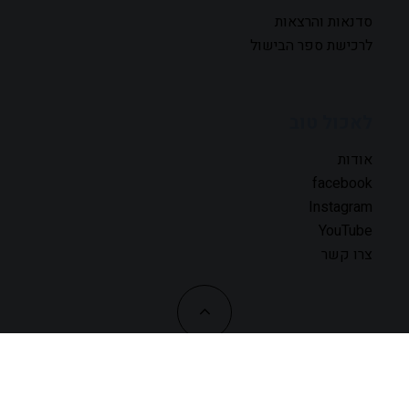
סדנאות והרצאות
לרכישת ספר הבישול
לאכול טוב
אודות
facebook
Instagram
YouTube
צרו קשר
כל הזכויות שמורות לזהר לוסטיגר-בשן © 2019 | עיצוב