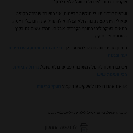
שקניתם כתוב: "שיבולת שועל ללא גלוטן".
ועכשיו לוידוי: יש לי חולשה לדייסות, אני חושבת שהיתה תקופה
שאולי הייתי קצת מכורה ולא הצלחתי להתחיל את היום בלי דייסה,
מתאים בעיקר לימי החורף הקרירים אבל הי, תמיד טעים גם בקיץ
בתוספת פירות קיץ.
מתכון ממש שווה תוכלו למצוא כאן :
דייסה חמה ומתוקה עם פירות
יער ובננות
ויש גם מתכון לגרנולה משובחת עם שיבולת שועל:
גרנולה ביתית
הכי טעימה שיש
או אם אתם רוצים להשקיע עוד קצת:
חטיף בריאות
שיבולת שועל. צילום: דניאל לילה סטיילינג: עמית פרבר