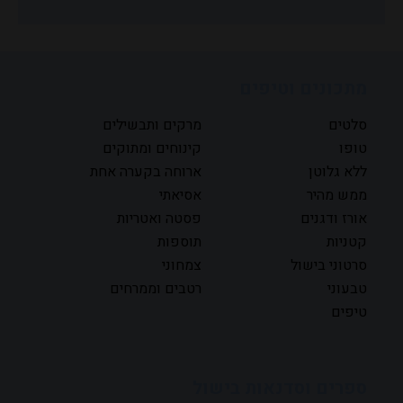
מתכונים וטיפים
סלטים
מרקים ותבשילים
טופו
קינוחים ומתוקים
ללא גלוטן
ארוחה בקערה אחת
ממש מהיר
אסיאתי
אורז ודגנים
פסטה ואטריות
קטניות
תוספות
סרטוני בישול
צמחוני
טבעוני
רטבים וממרחים
טיפים
ספרים וסדנאות בישול