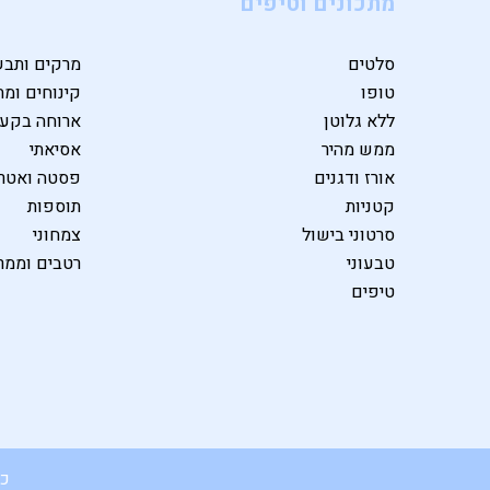
מתכונים וטיפים
סלטים
מרקים ותבש
טופו
קינוחים ומת
ללא גלוטן
ארוחה בקע
ממש מהיר
אסיאתי
אורז ודגנים
פסטה ואטרי
קטניות
תוספות
סרטוני בישול
צמחוני
טבעוני
רטבים וממר
טיפים
כל