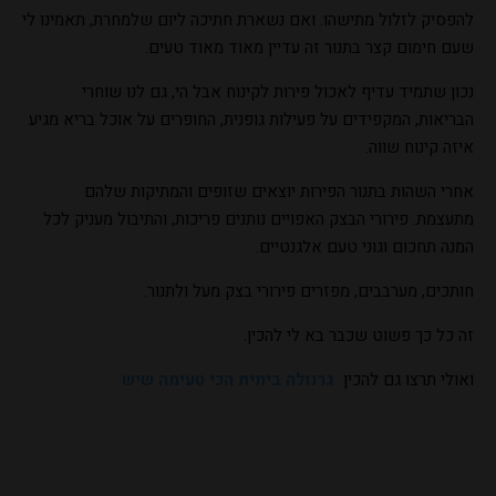
להפסיק לזלול מתישהו. ואם נשארת חתיכה ליום שלמחרת, תאמינו לי
שעם חימום קצר בתנור זה עדיין מאוד מאוד טעים.
נכון שתמיד עדיף לאכול פירות לקינוח אבל הי, גם לנו שוחרי
הבריאות, המקפידים על פעילות גופנית, החופרים על אוכל בריא מגיע
איזה קינוח שווה.
אחרי השהות בתנור הפירות יוצאים שזופים והמתיקות שלהם
מתעצמת. פירורי הבצק האפויים נותנים פריכות, והתיבול מעניק לכל
המנה תחכום וגוני טעם אלגנטיים.
חותכים, מערבבים, מפזרים פירורי בצק מעל ולתנור.
זה כל כך פשוט שכבר בא לי להכין.
ואולי תרצו גם להכין
גרנולה ביתית הכי טעימה שיש