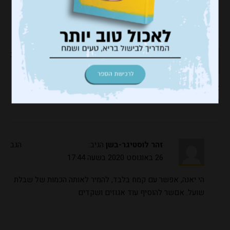
להכנה. שבת שלום
יאנה
הגיב:
הגב
26 באוגוסט 2020 בשעה 13:26
אפשר להחליף את השיבולת שועל במשהו אחר?
תודה
זהר לוסטיגר-בשן
הגיב:
הגב
26 באוגוסט 2020 בשעה 17:44
הי יאנה, אפשר עם קמח בלבד, להמיר לאותה הכמות של שבלת
שועל. אםשר להוסיף עוד אגוזים ושקדים