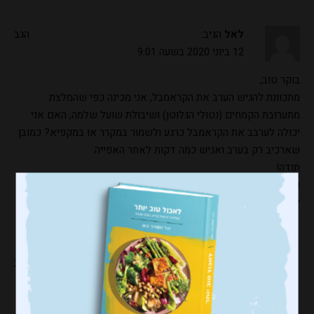
לאל
הגיב:
הגב
12 ביוני 2020 בשעה 9:01
בוקר טוב,
מתכוונת להגיש הערב את הקראמבל, אני מכינה כפי שהמלצת
מתערובת הקמחים (נטולי הגלוטן) ושיבולת שועל שלמה, האם אני
יכולה לערבב את הקראמבל כרגע ולשמור במקרר או במקפיא? כמובן
שארכיב רק בערב ואגיש כמה דקות לאחר האפייה.
תודה!
שבת שקטה!
לאל
זהר לוסטיגר-בשן
הגיב:
הגב
12 ביוני 2020 בשעה 19:07
הי לאל, בטח בטח, אפשר לשמור במקרר את הקרמבל עד