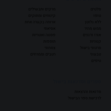
סלטים
מרקים ותבשילים
טופו
קינוחים ומתוקים
ללא גלוטן
ארוחה בקערה אחת
ממש מהיר
אסיאתי
אורז ודגנים
פסטה ואטריות
קטניות
תוספות
סרטוני בישול
צמחוני
טבעוני
רטבים וממרחים
טיפים
ספרים וסדנאות בישול
סדנאות והרצאות
לרכישת ספר הבישול