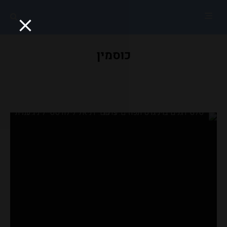
כוסמין
סלט דגנים בויניגרט תפוזים