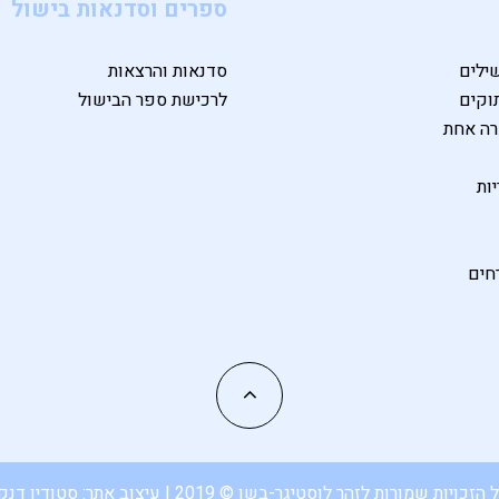
ספרים וסדנאות בישול
ילים
סדנאות והרצאות
וקים
לרכישת ספר הבישול
רה אחת
ות
חים
 הזכויות שמורות לזהר לוסטיגר-בשן © 2019 | עיצוב אתר:
סטודיו דנק