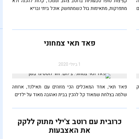
ה
קציצות טופו טבעוניות ברוטב צהוב וממכר, קלות להכנה ולא
ם
מתפרקות, מתאימות בול כשמתחשק אוכל ביתי ובריא
פאד תאי צמחוני
1 ביולי 2020
ק
פאד תאי, אחד המאכלים הכי מזוהים עם תאילנד, ארוחה
שלמה בצלחת שמאוד קל להכין בבית ואהובה מאוד על ילדים
יש לי הרבה מילים טובות ל
כרובית עם רוטב צ'ילי מתוק ללקק
צאו לאחו לקטוף חובזה, בלי
חטיף שוקו
את האצבעות