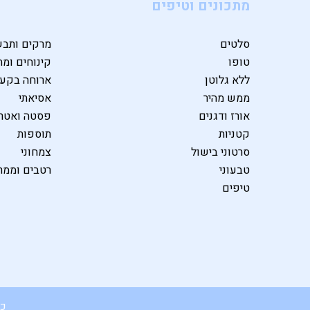
מתכונים וטיפים
סלטים
מרקים ותבש
טופו
קינוחים ומת
ללא גלוטן
ארוחה בקע
ממש מהיר
אסיאתי
אורז ודגנים
פסטה ואטרי
קטניות
תוספות
סרטוני בישול
צמחוני
טבעוני
רטבים וממר
טיפים
כל