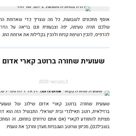
אוסף מתכונים לשבועות, כל מה שצריך כדי שארוחת הח
שלכם תהיה טעימה, יפה וצבעונית וגם בריאה על הדרך
להדפיס, להכין רשימת קניות ולהכין בקלילות את ארוחת החג.
שעועית שחורה ברוטב קארי אדום
2 בפברואר 2023
שעועית שחורה ברוטב קארי אדום שילוב של שעועי
ברזילאית, רוטב תאילנדי ובית ישראלי. התבשיל הזה הוא דר
מצוינת להתוודע לקארי (אם אתם טירונים בתחום, זה המתכו
בשבילכם), מכיוון שרוטב העגבניות מעדן ומרכך את טעמיו.