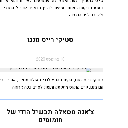
סלט כוסמין דלעת ואגוזי לוז שמתאים לאירוח והוא ארוח
מאוזנת בקערה אחת. אפשר להכין מראש את כל המרכיבי
ולערבב לפני ההגשה
סטיקי רייס מנגו
10 באוגוסט 2020
סטיקי רייס מנגו, הקינוח התאילנדי האולטימטיבי, אורז דבי
עם מנגו, קרם קוקוס מתקתק ותענוג לסיים ככה ארוחה
צ'אנה מסאלה תבשיל הודי של
חומוסים