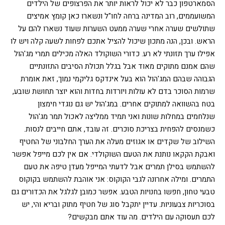
הסמארטפון כבר לא יכול לראות יותר את הפרצופים של הילדים
המשועממים, רוב המדינה ברחה לחו"ל ונשארו כאן קומץ אמיצים
שתולשים שערה אחרי שערה ממעט השערות שעוד נשארו להם על
הראש. ובכן, הנה מתכון שיכול להציל אתכם לפחות לשעה קלה ויש לו
אפילו ערך תזונתי לא רע. כדורי השוקולד האלה מכילים תמרי מג'הול
שהם אמנם מתוקים מאוד אבל בגלל תכולת הסיבים התזונתיים
הגבוהה שבהם המג'הול הוא בעל אינדקס גליקמי נמוך, זאת אומרת
שרמות הסוכר בדם לא עולות ויורדות בחדות והוא יוצר תחושת שובע,
בטח בהשוואה למתוקים אחרים. במג'הול יש גם נוגדי חימצון
שנלחמים במחלות שונות ואני תמיד ממליצה לאכול תמר מג'הול
כשמנסים להפחית בצריכת סוכרים. זה עובד, אתם חייבים לנסות.
השילוב של שקדים או אגוזים מעלה את הערך החלבוני של החטיף
ואבקת הקקאו נותנת את הטעם השוקולדי. אם אין לכם מייפל אפשר
להשתמש בסילן תמרים אבל לדעתי המייפל מעדן טיפה את טעם
התמרים. ומילה אחרונה לגבי הקוקוס: אני אוהבת להשתמש בקוקוס
טבעי טחון, חפשו בחנויות הטבע. אפשר כמובן לגלגל את הכדורים גם
בסוכריות צבעוניות. עדיין יתקבל סוג של חטיף מתוק ובריא והי, יש
לכם תעסוקה עם הילדים. מה עוד אתם מבקשים?