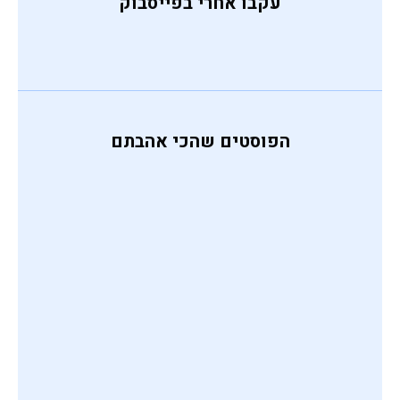
עקבו אחרי בפייסבוק
הפוסטים שהכי אהבתם
כופתאות דלעת ברוטב קארי
אוסף מתכונים לשבועות
דייסת שבלת שועל עם חמאת
שקדים וגזר
מרק חרירה צמחוני