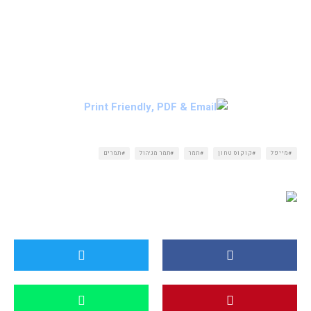
מייפל
קוקוס טחון
תמר
תמר מג'הול
תמרים