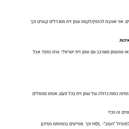
ים. אני אוהבת להזמין/לקנות שמן זית ממגדלים קטנים וכך
יכות
.
 או שהשמן מעורבב עם שמן זית ישראלי. שזה נחמד אבל
זמינה כמות גדולה של שמן זית בכל פעם, אנחנו מחסלים
ים זה הכי!
שמן זית מכיל בעיקר חומצות שומן חד בלתי רוויות שנחשבות כמקור מצוין לשומן ומסייעות להפחתת רמות הכולסטרול "הרע" – LDL ולהעלאת רמות הכולסטרול "הטוב"- HDL וכך מסייעים בהפחתת הסיכון