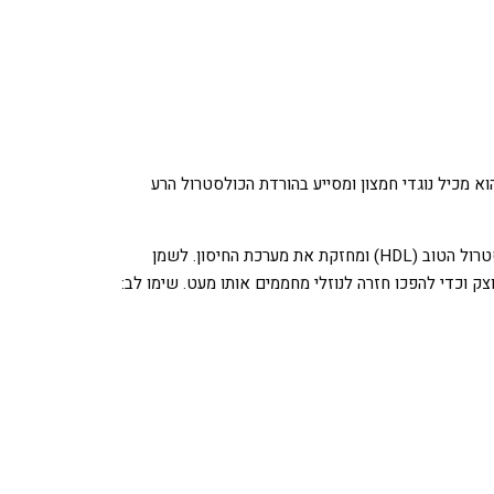
א מכיל נוגדי חמצון ומסייע בהורדת הכולסטרול הרע
השמן הזה מופק ממיצוי השומנים בפרי הקוקוס ומכיל ויטמין E, נוגדי חמצון וחומצה לאורית (הנמצאת גם בחלב אם), שעוזרת בהעלאת הכולסטרול הטוב (HDL) ומחזקת את מערכת החיסון. לשמן
הופך למוצק וכדי להפכו חזרה לנוזלי מחממים אותו מעט. שימו לב: