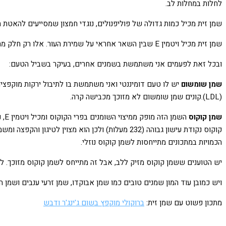
לחלות במחלות לב.
שמן זית מכיל כמות גדולה של פוליפנולים, נוגדי חמצון שמסייעים להאטת 
שמן זית מכיל ויטמין E שבין השאר אחראי על שמירת העור. אלו רק חלק מהיתרונות התזונתיים של שמן זית.
ובכל זאת לפעמים אני משתמשת בשמנים אחרים, בעיקר בשביל הטעם:
שמן שומשום
יש לו טעם דומיננטי ואני משתמשת בו לתיבול ירקות מוקפצים
(LDL).קונים שמן שומשום לא מזוכך מכבישה קרה.
שמן קוקוס
קוקוס נקודת עישון גבוהה (232 מעלות) ולכן הוא מ
הכמויות במתכונים מתייחסות לשמן קוקוס נוזלי.
יש הטוענים ששמן קוקוס מזיק ללב, אבל זה מתייחס לשמן קוקוס מזוכך. ל
ויש כמובן עוד המון שמנים טובים כמו שמן אבוקדו, שמן זרעי ענבים ושמן ה
מתכון פשוט עם שמן זית:
ברוקולי מוקפץ בשום ג'ינג'ר ודבש