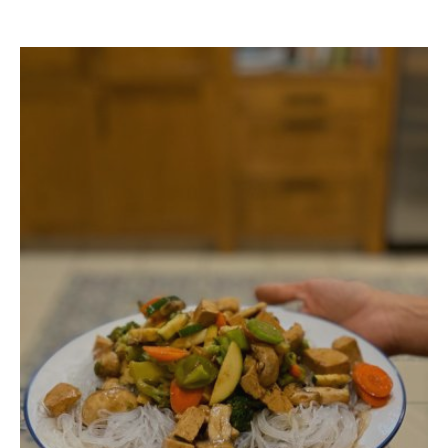
וטופו