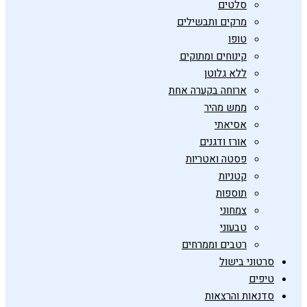
סלטים
מרקים ותבשילים
טופו
קינוחים ומתוקים
ללא גלוטן
ארוחה בקערה אחת
ממש מהיר
אסיאתי
אורז ודגנים
פסטה ואטריות
קטניות
תוספות
צמחוני
טבעוני
רטבים וממרחים
סרטוני בישול
טיפים
סדנאות והרצאות