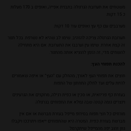
משטחים את תערובת הגרנולה בתבנית אפייה, ואופים ב 170 מעלות
כ 15 דקות.
מערבבים עם כף עץ ואופים עוד 10 דקות.
תערובת הגרנולה צריכה להזהיב. שימו לב שהיא לא נשרפת. בכל תנור
זה קצת אחרת. שימו עין וערבבו את התערובת. אם היא מתחילה
להשחים מדי, זה הזמן להוציא אותה מהתנור.
להכנת תפוחי העץ:
חוצים את תפוחי העץ לאורך, מהחלק עם "העץ" או איפה שאמורים
להיות עלים ועד לחלק התחתון של התפוח.
בעזרת כף פריזאית, או סכין או כפית רגילה, מרוקנים את הגרעינים
ויוצרים גומה קטנה שבה נמלא את התפוחים בגרנולה.
מורחים כל חצי תפוח בסירופ מייפל בעזרת מברשת או אם אין
מברשת בעזרת כפית. המטרה היא שהתפוחים ייאפו ויתרככו ויקבלו
גוון זהוב יפה מהמייפל שיתקרמל.