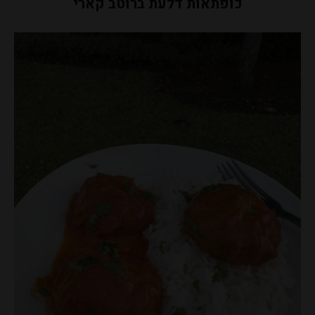
כופתאות דלעת ברוטב קארי