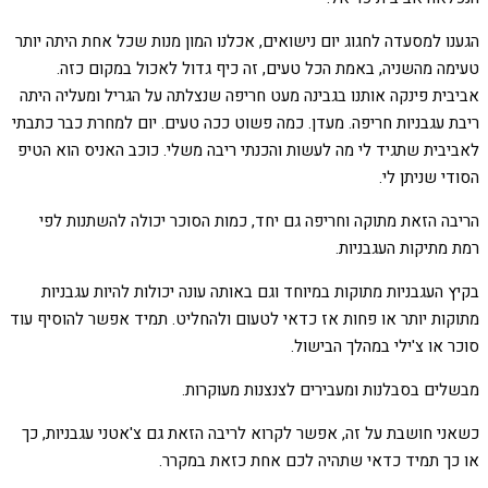
הגענו למסעדה לחגוג יום נישואים, אכלנו המון מנות שכל אחת היתה יותר
טעימה מהשניה, באמת הכל טעים, זה כיף גדול לאכול במקום כזה.
אביבית פינקה אותנו בגבינה מעט חריפה שנצלתה על הגריל ומעליה היתה
ריבת עגבניות חריפה. מעדן. כמה פשוט ככה טעים. יום למחרת כבר כתבתי
לאביבית שתגיד לי מה לעשות והכנתי ריבה משלי. כוכב האניס הוא הטיפ
הסודי שניתן לי.
הריבה הזאת מתוקה וחריפה גם יחד, כמות הסוכר יכולה להשתנות לפי
רמת מתיקות העגבניות.
בקיץ העגבניות מתוקות במיוחד וגם באותה עונה יכולות להיות עגבניות
מתוקות יותר או פחות אז כדאי לטעום ולהחליט. תמיד אפשר להוסיף עוד
סוכר או צ'ילי במהלך הבישול.
מבשלים בסבלנות ומעבירים לצנצנות מעוקרות.
כשאני חושבת על זה, אפשר לקרוא לריבה הזאת גם צ'אטני עגבניות, כך
או כך תמיד כדאי שתהיה לכם אחת כזאת במקרר.