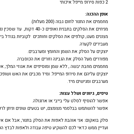
2 כפות סירופ מייפל איכותי
אופן ההכנה:
מחממים את התנור לחום גבוה (200 מעלות).
מניחים את הסלקים בתבנית ואופים כ-40 דקות, עד שסכין ננעצת בהם בקלות.
מצננים מעט, קולפים את הסלקים וחותכים לקוביות בגודל בי
מעבירים לקערה.
יוצקים על הסלק את השמן והחומץ ומערבבים.
מפוררים מעל הסלק את הגבינה וזורים את הכוסברה.
מחממים מחבת יבשה , ללא שמן ומוסיפים את אגוזי המלך, א
יוצקים עליהם את סירופ המייפל. ומיד מכבים את האש ושופכ
מערבבים ומגישים מיד.
טיפים, גיוונים ושלל עצות:
אפשר להוסיף לסלט עלי בייבי או ארוגולה.
אפשר להשתמש בבלסמי מצומצם, יש בטעים שונים וניתן לרכוש
סלק בואקום: אני אוהבת לאפות את הסלק בתנור, אבל אם 
ועדיין ממש כדאי לכם להשקיע טיפה עבודה ולאפות לבדץ הטע