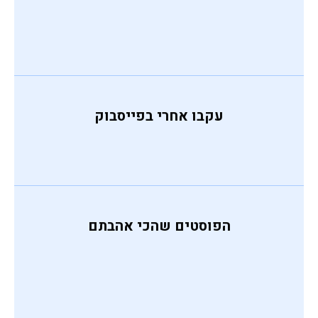
, בלי לה
עקבו אחרי בפייסבוק
הפוסטים שהכי אהבתם
כופתאות דלעת ברוטב קארי