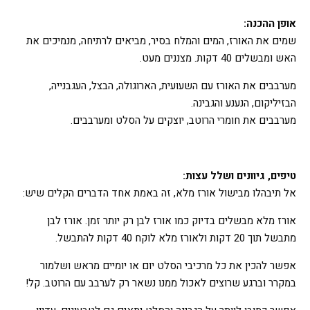
אופן ההכנה:
שמים את האורז, המים והמלח בסיר, מביאים לרתיחה, מנמיכים את
האש ומבשלים 40 דקות. מצננים מעט.
מערבבים את האורז עם השעועית, הארוגולה, הבצל, העגבנייה,
הבזיליקום, הנענע והגבינה.
מערבבים את חומרי הרוטב, יוצקים על הסלט ומערבבים.
טיפים, גיוונים ושלל עצות:
אל תיבהלו מבישול אורז מלא, זה באמת אחד הדברים הקלים שיש:
אורז מלא מבשלים בדיוק כמו אורז לבן רק יותר זמן. אורז לבן
מתבשל תוך 20 דקות ולאורז מלא לוקח 40 דקות להתבשל.
אפשר להכין את כל מרכיבי הסלט יום או יומיים מראש ושלמור
במקרר וברגע שרוצים לאכול ממנו נשאר רק לערבב עם הרוטב. קל!