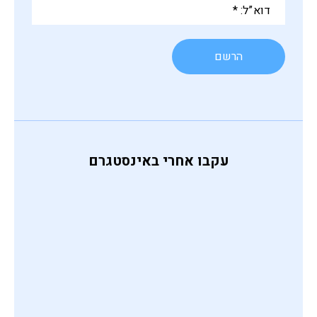
דוא”ל:
*
עקבו אחרי באינסטגרם
פוליטית,
בות לומר
 המשלוח
שחת אני