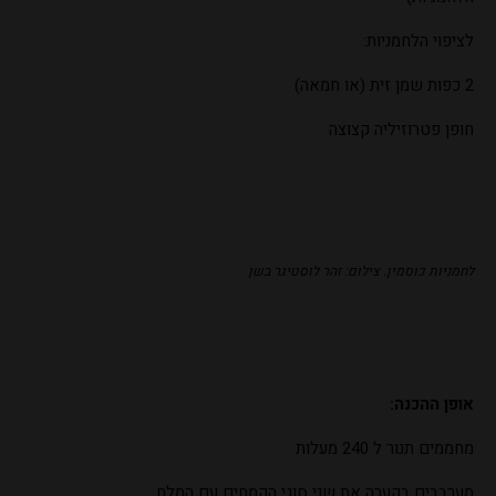
לציפוי הלחמניות:
2 כפות שמן זית (או חמאה)
חופן פטרוזיליה קצוצה
לחמניות כוסמין. צילום: זהר לוסטיגר בשן
אופן ההכנה:
מחממים תנור ל 240 מעלות
מערבבים בקערה את שני סוגי הקמחים עם המלח.