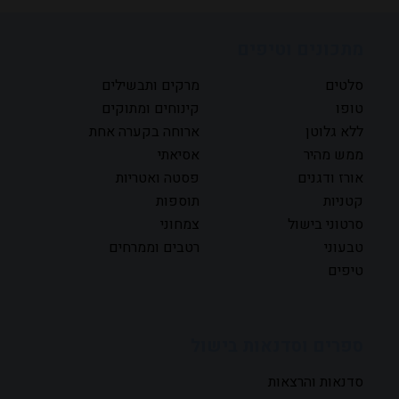
מתכונים וטיפים
סלטים
מרקים ותבשילים
טופו
קינוחים ומתוקים
ללא גלוטן
ארוחה בקערה אחת
ממש מהיר
אסיאתי
אורז ודגנים
פסטה ואטריות
קטניות
תוספות
סרטוני בישול
צמחוני
טבעוני
רטבים וממרחים
טיפים
ספרים וסדנאות בישול
סדנאות והרצאות