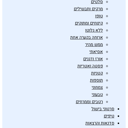
סלטים
מרקים ותבשילים
טופו
קינוחים ומתוקים
ללא גלוטן
ארוחה בקערה אחת
ממש מהיר
אסיאתי
אורז ודגנים
פסטה ואטריות
קטניות
תוספות
צמחוני
טבעוני
רטבים וממרחים
סרטוני בישול
טיפים
סדנאות והרצאות