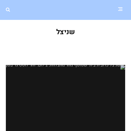
שניצל
שניצל כרובית ביתי שנחטף מהר
מהצלחת