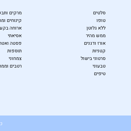
סלטים
מרקים ותבש
טופו
קינוחים ומת
ללא גלוטן
ארוחה בקע
ממש מהיר
אסיאתי
אורז ודגנים
פסטה ואטרי
קטניות
תוספות
סרטוני בישול
צמחוני
טבעוני
רטבים וממר
טיפים
כל