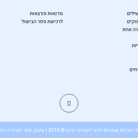
ילים
סדנאות והרצאות
וקים
לרכישת ספר הבישול
רה אחת
ות
חים
 הזכויות שמורות לזהר לוסטיגר-בשן © 2019 | עיצוב אתר:
סטודיו דנק