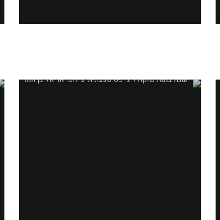
עוגת בננות שוקולד צ'יפס טבעונית