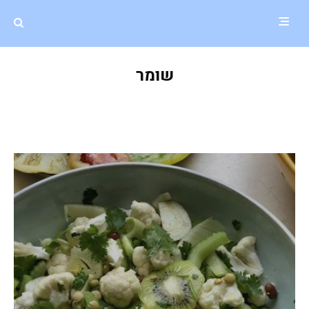
שומר
סלט קראנצ'י שחייבים להכין