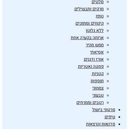
סלטים
מרקים ותבשילים
טופו
קינוחים ומתוקים
ללא גלוטן
ארוחה בקערה אחת
ממש מהיר
אסיאתי
אורז ודגנים
פסטה ואטריות
קטניות
תוספות
צמחוני
טבעוני
רטבים וממרחים
סרטוני בישול
טיפים
סדנאות והרצאות