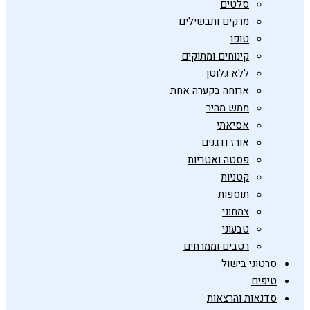
סלטים
מרקים ותבשילים
טופו
קינוחים ומתוקים
ללא גלוטן
ארוחה בקערה אחת
ממש מהיר
אסיאתי
אורז ודגנים
פסטה ואטריות
קטניות
תוספות
צמחוני
טבעוני
רטבים וממרחים
סרטוני בישול
טיפים
סדנאות והרצאות