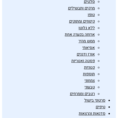
סלטים
מרקים ותבשילים
טופו
קינוחים ומתוקים
ללא גלוטן
ארוחה בקערה אחת
ממש מהיר
אסיאתי
אורז ודגנים
פסטה ואטריות
קטניות
תוספות
צמחוני
טבעוני
רטבים וממרחים
סרטוני בישול
טיפים
סדנאות והרצאות