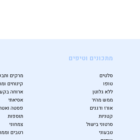
מתכונים וטיפים
סלטים
מרקים ותבש
טופו
קינוחים ומת
ללא גלוטן
ארוחה בקע
ממש מהיר
אסיאתי
אורז ודגנים
פסטה ואטרי
קטניות
תוספות
סרטוני בישול
צמחוני
טבעוני
רטבים וממר