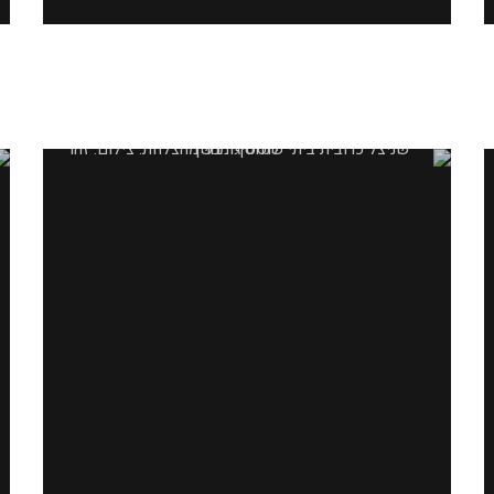
שניצל כרובית ביתי שנחטף מהר מהצלחת