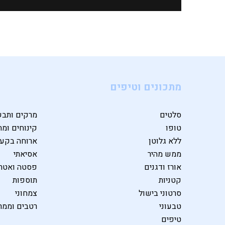
מתכונים וטיפים
סלטים
מרקים ותבש
טופו
קינוחים ומת
ללא גלוטן
ארוחה בקע
ממש מהיר
אסיאתי
אורז ודגנים
פסטה ואטרי
קטניות
תוספות
סרטוני בישול
צמחוני
טבעוני
רטבים וממר
טיפים