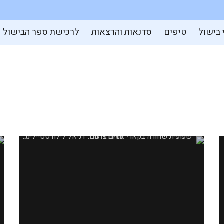
 בישול
טיפים
סדנאות והרצאות
לרכישת ספר הבישול
שעועית שחורה ברוטב קארי אדום