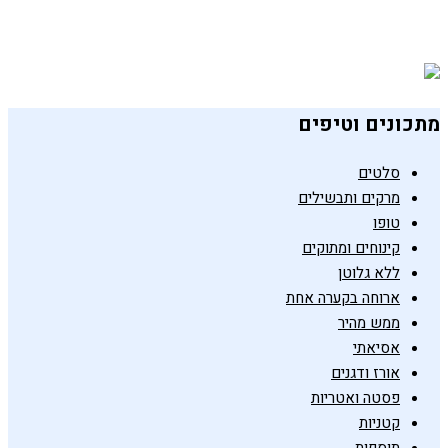
פודינג צ'יה מאצ'ה ואורז שחור בחלב קוקוס
14 בנובמבר 2019
מתכונים וטיפים
סלטים
מרקים ותבשילים
טופו
קינוחים ומתוקים
ללא גלוטן
ארוחה בקערה אחת
ממש מהיר
אסיאתי
אורז ודגנים
פסטה ואטריות
קטניות