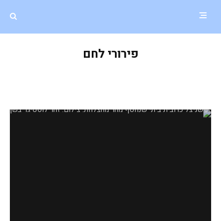
פירורי לחם
שניצל כרובית ביתי שנחטף מהר
מהצלחת