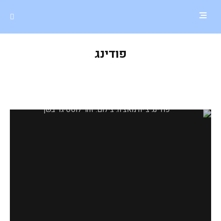
פודינג
פודינג צ'יה מאצ'ה ואורז שחור בחלב
קוקוס