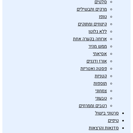
סלטים
מרקים ותבשילים
טופו
קינוחים ומתוקים
ללא גלוטן
ארוחה בקערה אחת
ממש מהיר
אסיאתי
אורז ודגנים
פסטה ואטריות
קטניות
תוספות
צמחוני
טבעוני
רטבים וממרחים
סרטוני בישול
טיפים
סדנאות והרצאות