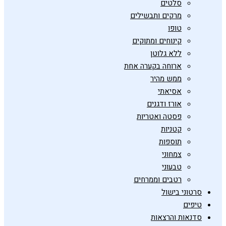
סלטים
מרקים ותבשילים
טופו
קינוחים ומתוקים
ללא גלוטן
ארוחה בקערה אחת
ממש מהיר
אסיאתי
אורז ודגנים
פסטה ואטריות
קטניות
תוספות
צמחוני
טבעוני
רטבים וממרחים
סרטוני בישול
טיפים
סדנאות והרצאות