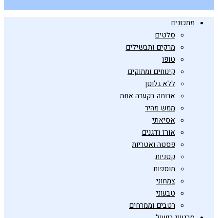
מתכונים
סלטים
מרקים ותבשילים
טופו
קינוחים ומתוקים
ללא גלוטן
ארוחה בקערה אחת
ממש מהיר
אסיאתי
אורז ודגנים
פסטה ואטריות
קטניות
תוספות
צמחוני
טבעוני
רטבים וממרחים
סרטוני בישול