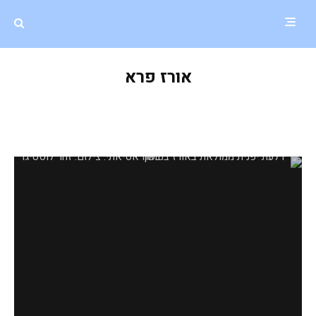
אורז פרא
דלעת יפנית ממולאת באורז בניחוח
אסיאתי