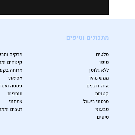
מתכונים וטיפים
סלטים
מרקים ותבש
טופו
קינוחים ומת
ללא גלוטן
ארוחה בקע
ממש מהיר
אסיאתי
אורז ודגנים
פסטה ואטרי
קטניות
תוספות
סרטוני בישול
צמחוני
טבעוני
רטבים וממר
טיפים