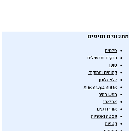
שניצל תירס ביתי ובריא
19 בפברואר 2019
מתכונים וטיפים
סלטים
מרקים ותבשילים
טופו
קינוחים ומתוקים
ללא גלוטן
ארוחה בקערה אחת
ממש מהיר
אסיאתי
אורז ודגנים
פסטה ואטריות
קטניות