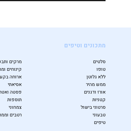
מתכונים וטיפים
סלטים
מרקים ותבש
טופו
קינוחים ומת
ללא גלוטן
ארוחה בקע
ממש מהיר
אסיאתי
אורז ודגנים
פסטה ואטרי
קטניות
תוספות
סרטוני בישול
צמחוני
טבעוני
רטבים וממר
טיפים