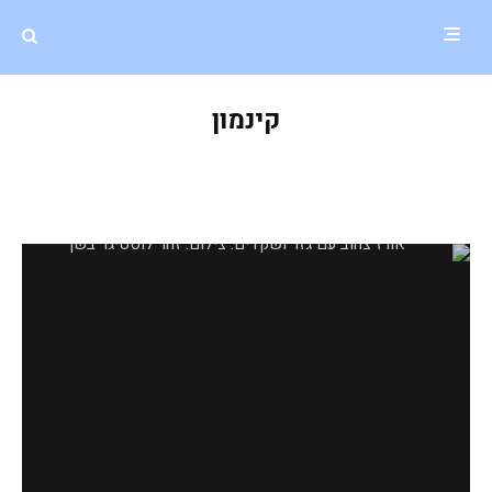
קינמון
אורז צהוב עם גזר ושקדים