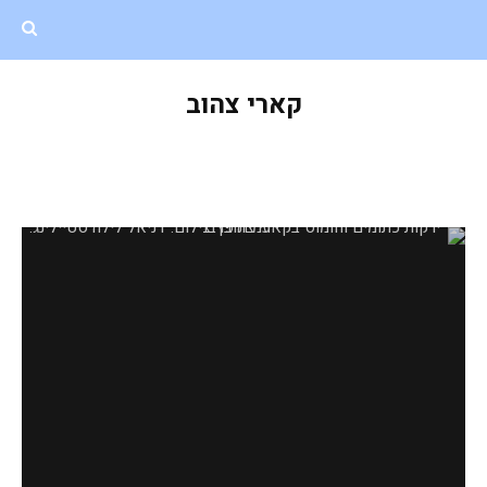
קארי צהוב
ירקות כתומים וחומוס בקארי צהוב