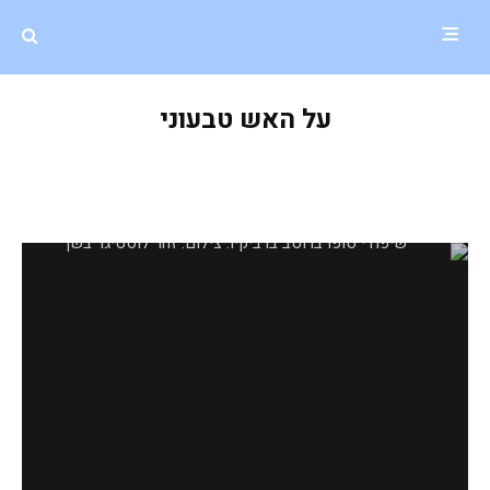
על האש טבעוני
שיפודי טופו ברוטב ברביקיו