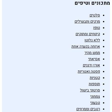
מתכונים וטיפים
סלטים
מרקים ותבשילים
טופו
קינוחים ומתוקים
ללא גלוטן
ארוחה בקערה אחת
ממש מהיר
אסיאתי
אורז ודגנים
פסטה ואטריות
קטניות
תוספות
סרטוני בישול
צמחוני
טבעוני
רטבים וממרחים