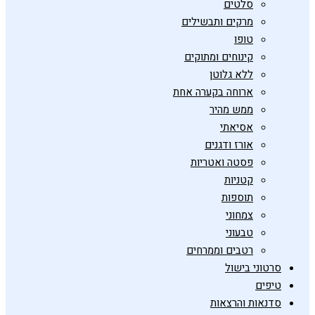
סלטים
מרקים ותבשילים
טופו
קינוחים ומתוקים
ללא גלוטן
ארוחה בקערה אחת
ממש מהיר
אסיאתי
אורז ודגנים
פסטה ואטריות
קטניות
תוספות
צמחוני
טבעוני
רטבים וממרחים
סרטוני בישול
טיפים
סדנאות והרצאות