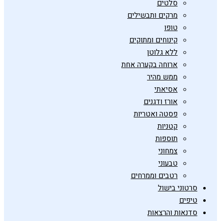
סלטים
מרקים ותבשילים
טופו
קינוחים ומתוקים
ללא גלוטן
ארוחה בקערה אחת
ממש מהיר
אסיאתי
אורז ודגנים
פסטה ואטריות
קטניות
תוספות
צמחוני
טבעוני
רטבים וממרחים
סרטוני בישול
טיפים
סדנאות והרצאות