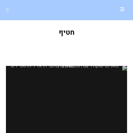
חטיף
מאפינס שוקולד טבעוני עם רוטב תותים