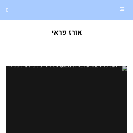
אורז פראי
דלעת יפנית ממולאת באורז בניחוח
אסיאתי