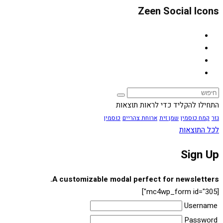
Zeen Social Icons
התחילו להקליד כדי לראות תוצאות
גזר
קמח כוסמין
שמן זית
ארוחת צהריים
כוסמין
לכל התוצאות
Sign Up
A customizable modal perfect for newsletters.
[mc4wp_form id="305"]
Username
Password