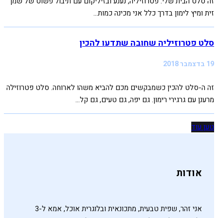
זה סלט הבית שלי. פטרוזיליה, נענע ובזיליקום עם תיבול פשוט של שמן
זית ומיץ לימון בדרך כלל אני מכינה כמות...
סלט פטרוזיליה שחובה שתדעו להכין
19 בדצמבר 2018
זה ה-סלט להכין כשמבקשים מכם להביא משהו לארוחה. סלט פטרוזילה
מרענן עם גרגירי רימון. גם יפה, גם טעים, גם קל...
טען עוד
אודות
אני זהר, שפית טבעית, מתכונאית ובלוגרית אוכל, אמא ל-3